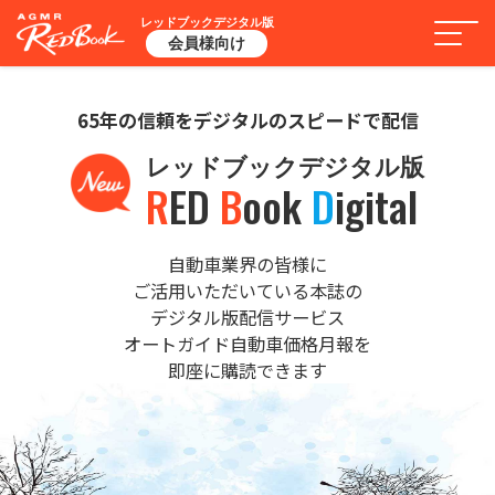
レッドブックデジタル版
会員様向け
65年の信頼をデジタルのスピードで配信
レッドブックデジタル版
R
ED
B
ook
D
igital
自動車業界の皆様に
ご活用いただいている本誌の
デジタル版配信サービス
オートガイド自動車価格月報を
即座に購読できます